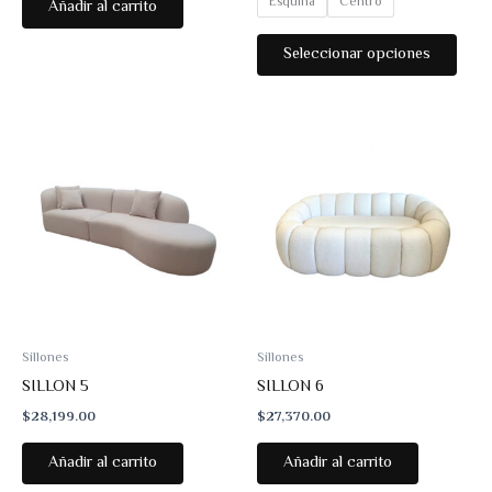
Esquina
Centro
Añadir al carrito
desde
$24,801.00
Este
Seleccionar opciones
hasta
prod
$27,957.00
tiene
múlti
varia
Las
opci
se
pued
elegir
en
la
pági
Sillones
Sillones
de
SILLON 5
SILLON 6
prod
$
28,199.00
$
27,370.00
Añadir al carrito
Añadir al carrito