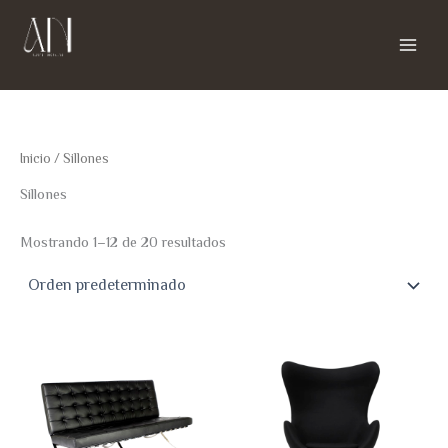
Ir
al
contenido
Azul Nogal
Inicio
/ Sillones
Sillones
Mostrando 1–12 de 20 resultados